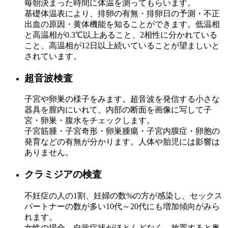
毎朝決まった時間に体温を測ってもらいます。
基礎体温表により、排卵の有無・排卵日の予測・不正
出血の原因・黄体機能を知ることができます。低温相
と高温相が0.3℃以上あること、2相性に分かれている
こと、高温相が12日以上続いていることが望ましいと
されています。
超音波検査
子宮や卵巣の様子をみます。超音波を発信する小さな
器具を膣内にいれて、内部の断面を画像に写して子
宮・卵巣・腹水をチェックします。
子宮筋腫・子宮奇形・卵巣腫瘍・子宮内膜症・卵胞の
発育などの有無が分かります。人体や胎児には影響は
ありません。
クラミジアの検査
不妊症の人の1割、妊婦の数%の方が感染し、セックス
パートナーの数が多い10代～20代にも増加傾向がみら
れます。
女性の場合、自覚症状がほとんどなく、放置すると奥