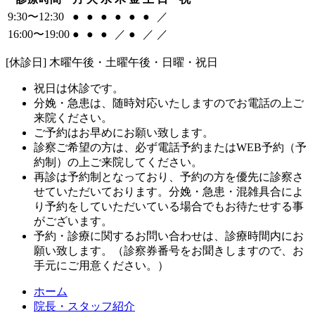
9:30〜12:30
●
●
●
●
●
●
／
16:00〜19:00
●
●
●
／
●
／
／
[休診日] 木曜午後・土曜午後・日曜・祝日
祝日は休診です。
分娩・急患は、随時対応いたしますのでお電話の上ご
来院ください。
ご予約はお早めにお願い致します。
診察ご希望の方は、必ず電話予約またはWEB予約（予
約制）の上ご来院してください。
再診は予約制となっており、予約の方を優先に診察さ
せていただいております。分娩・急患・混雑具合によ
り予約をしていただいている場合でもお待たせする事
がございます。
予約・診療に関するお問い合わせは、診療時間内にお
願い致します。（診察券番号をお聞きしますので、お
手元にご用意ください。）
ホーム
院長・スタッフ紹介