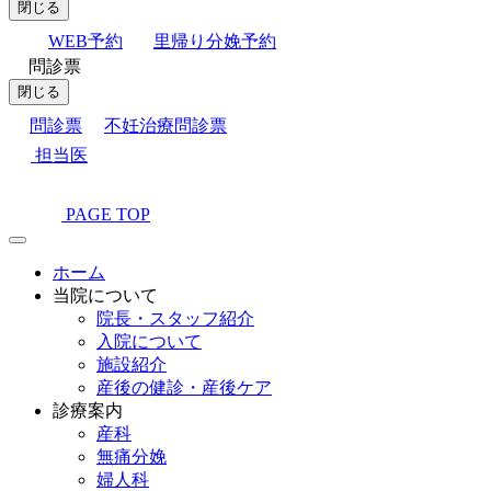
閉じる
WEB予約
里帰り分娩予約
問診票
閉じる
問診票
不妊治療問診票
担当医
PAGE TOP
ホーム
当院について
院長・スタッフ紹介
入院について
施設紹介
産後の健診・産後ケア
診療案内
産科
無痛分娩
婦人科