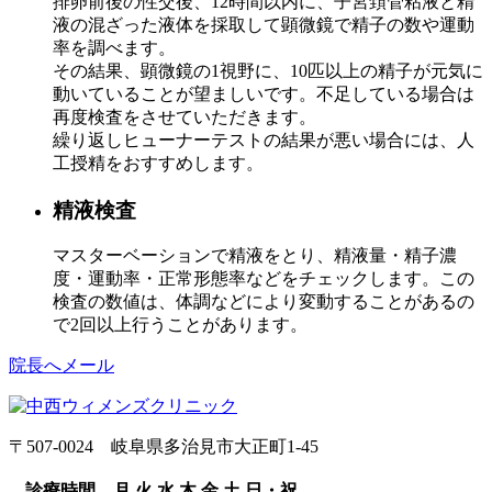
排卵前後の性交後、12時間以内に、子宮頚管粘液と精
液の混ざった液体を採取して顕微鏡で精子の数や運動
率を調べます。
その結果、顕微鏡の1視野に、10匹以上の精子が元気に
動いていることが望ましいです。不足している場合は
再度検査をさせていただきます。
繰り返しヒューナーテストの結果が悪い場合には、人
工授精をおすすめします。
精液検査
マスターベーションで精液をとり、精液量・精子濃
度・運動率・正常形態率などをチェックします。この
検査の数値は、体調などにより変動することがあるの
で2回以上行うことがあります。
院長へメール
〒507-0024 岐阜県多治見市大正町1-45
診療時間
月
火
水
木
金
土
日・祝