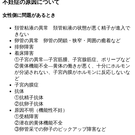
不妊症の原因について
女性側に問題があるとき
頚管粘液の異常 頚管粘液の状態が悪く精子が進入で
きない
卵管の異常 卵管の閉鎖・狭窄・周囲の癒着など
排卵障害
着床障害
①子宮の異常―子宮筋腫、子宮腺筋症、ポリープなど
②黄体機能不全―黄体の働きが悪く、十分にホルモン
が分泌されない、子宮内膜がホルモンに反応しないな
ど
子宮内膜症
抗体
①抗精子抗体
②抗卵子抗体
原因不明（機能性不妊）
①受精障害
②潜在的黄体機能不全
③卵管采での卵子のピックアップ障害など