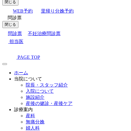
閉じる
WEB予約
里帰り分娩予約
問診票
閉じる
問診票
不妊治療問診票
担当医
PAGE TOP
ホーム
当院について
院長・スタッフ紹介
入院について
施設紹介
産後の健診・産後ケア
診療案内
産科
無痛分娩
婦人科