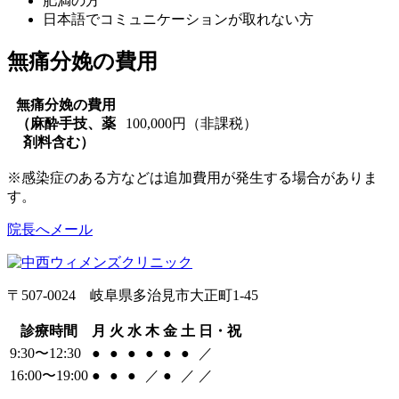
肥満の方
日本語でコミュニケーションが取れない方
無痛分娩の費用
無痛分娩の費用
（麻酔手技、薬
100,000円（非課税）
剤料含む）
※感染症のある方などは追加費用が発生する場合がありま
す。
院長へメール
〒507-0024 岐阜県多治見市大正町1-45
診療時間
月
火
水
木
金
土
日・祝
9:30〜12:30
●
●
●
●
●
●
／
16:00〜19:00
●
●
●
／
●
／
／