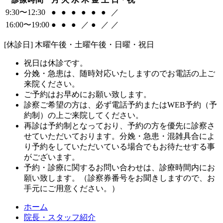
9:30〜12:30
●
●
●
●
●
●
／
16:00〜19:00
●
●
●
／
●
／
／
[休診日] 木曜午後・土曜午後・日曜・祝日
祝日は休診です。
分娩・急患は、随時対応いたしますのでお電話の上ご
来院ください。
ご予約はお早めにお願い致します。
診察ご希望の方は、必ず電話予約またはWEB予約（予
約制）の上ご来院してください。
再診は予約制となっており、予約の方を優先に診察さ
せていただいております。分娩・急患・混雑具合によ
り予約をしていただいている場合でもお待たせする事
がございます。
予約・診療に関するお問い合わせは、診療時間内にお
願い致します。（診察券番号をお聞きしますので、お
手元にご用意ください。）
ホーム
院長・スタッフ紹介