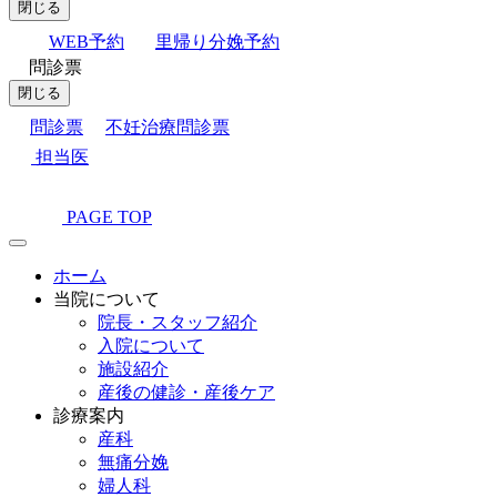
閉じる
WEB予約
里帰り分娩予約
問診票
閉じる
問診票
不妊治療問診票
担当医
PAGE TOP
ホーム
当院について
院長・スタッフ紹介
入院について
施設紹介
産後の健診・産後ケア
診療案内
産科
無痛分娩
婦人科