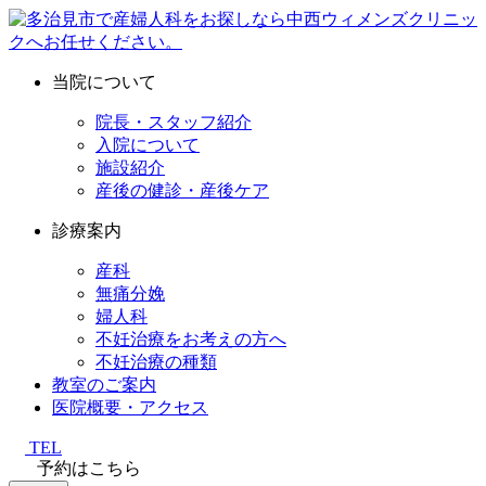
当院について
院長・スタッフ紹介
入院について
施設紹介
産後の健診・産後ケア
診療案内
産科
無痛分娩
婦人科
不妊治療をお考えの方へ
不妊治療の種類
教室のご案内
医院概要・アクセス
TEL
予約はこちら