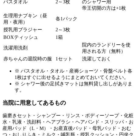
バスタオル
2～3枚
のシャワー用
帝王切開の方は+1枚
生理用ナプキン（昼
各1パック
用・夜用）
授乳用ブラジャー
2～3枚
BOXティッシュ
1箱
院内のランドリーを使
洗濯用洗剤
用される方（無料）
赤ちゃんの退院時の服
1セット
洗濯しておく
※ バスタオル・タオル・産褥ショーツ・骨盤ベルト各
1枚はすぐに出せるようにまとめておいてください。
※ シャワー後の足拭きマットは無料貸し出しがありま
す。
当院に用意してあるもの
歯磨きセット・シャンプー・リンス・ボディーソープ・化粧
水・乳液・洗顔料・ヘアブラシ・ヘアバンド・スリッパ・お
産用パッド（L・M）・お産直後パッド・母乳パッド・おむ
つ・おしりふき・ミルク・哺乳瓶・授乳クッション・円坐ク