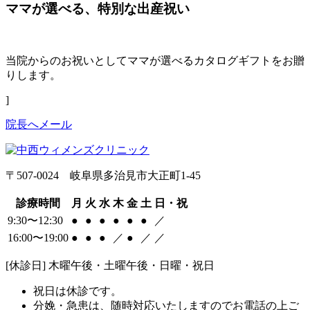
ママが選べる、特別な出産祝い
当院からのお祝いとしてママが選べるカタログギフトをお贈
りします。
]
院長へメール
〒507-0024 岐阜県多治見市大正町1-45
診療時間
月
火
水
木
金
土
日・祝
9:30〜12:30
●
●
●
●
●
●
／
16:00〜19:00
●
●
●
／
●
／
／
[休診日] 木曜午後・土曜午後・日曜・祝日
祝日は休診です。
分娩・急患は、随時対応いたしますのでお電話の上ご