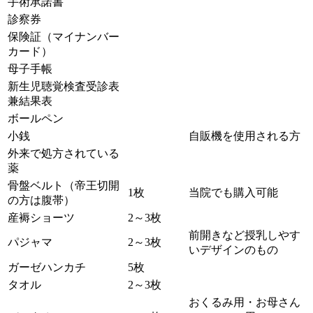
手術承諾書
診察券
保険証（マイナンバー
カード）
母子手帳
新生児聴覚検査受診表
兼結果表
ボールペン
小銭
自販機を使用される方
外来で処方されている
薬
骨盤ベルト（帝王切開
1枚
当院でも購入可能
の方は腹帯）
産褥ショーツ
2～3枚
前開きなど授乳しやす
パジャマ
2～3枚
いデザインのもの
ガーゼハンカチ
5枚
タオル
2～3枚
おくるみ用・お母さん