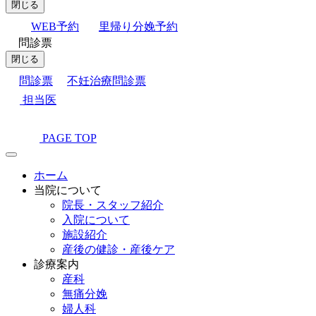
閉じる
WEB予約
里帰り分娩予約
問診票
閉じる
問診票
不妊治療問診票
担当医
PAGE TOP
ホーム
当院について
院長・スタッフ紹介
入院について
施設紹介
産後の健診・産後ケア
診療案内
産科
無痛分娩
婦人科