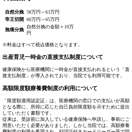
自然分娩
58万円～63万円
帝王切開
60万円～65万円
自然分娩の金額＋10万
無痛分娩
円
※料金はすべて税込価格となります。
出産育児一時金の直接支払制度について
健康保険から医療機関に一時金が直接支払われるという「直
接支払制度」が導入されており、当院でも利用可能です。
高額限度額療養費制度の利用について
「限度額適用認定証」は、医療機関の窓口での支払いが高額
となる際に、所得に応じた自己負担限度額を示すために提出
していただく書類です。
従来は、受診前に加入している健康保険へ申請し、事前にご
用意いただく必要がありました。しかし当院では、高額療養
費制度の利用を希望され、顔認証付きカードリーダー等で同