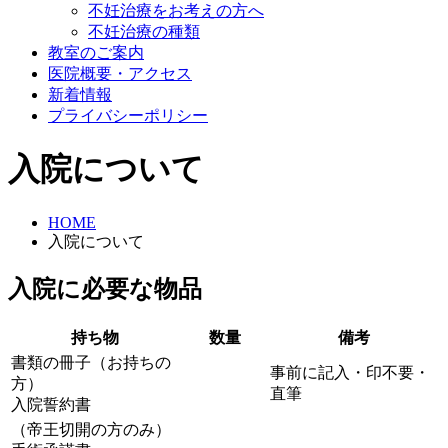
不妊治療をお考えの方へ
不妊治療の種類
教室のご案内
医院概要・アクセス
新着情報
プライバシーポリシー
入院について
HOME
入院について
入院に必要な物品
持ち物
数量
備考
書類の冊子（お持ちの
事前に記入・印不要・
方）
直筆
入院誓約書
（帝王切開の方のみ）