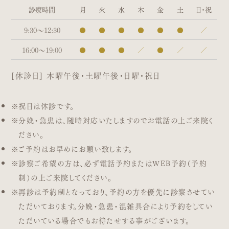
診療時間
月
火
水
木
金
土
日・祝
9:30〜12:30
●
●
●
●
●
●
／
16:00〜19:00
●
●
●
／
●
／
／
[休診日] 木曜午後・土曜午後・日曜・祝日
祝日は休診です。
分娩・急患は、随時対応いたしますのでお電話の上ご来院く
ださい。
ご予約はお早めにお願い致します。
診察ご希望の方は、必ず電話予約またはWEB予約（予約
制）の上ご来院してください。
再診は予約制となっており、予約の方を優先に診察させてい
ただいております。分娩・急患・混雑具合により予約をしてい
ただいている場合でもお待たせする事がございます。