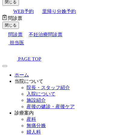
閉じる
WEB予約
里帰り分娩予約
問診票
閉じる
問診票
不妊治療問診票
担当医
PAGE TOP
ホーム
当院について
院長・スタッフ紹介
入院について
施設紹介
産後の健診・産後ケア
診療案内
産科
無痛分娩
婦人科