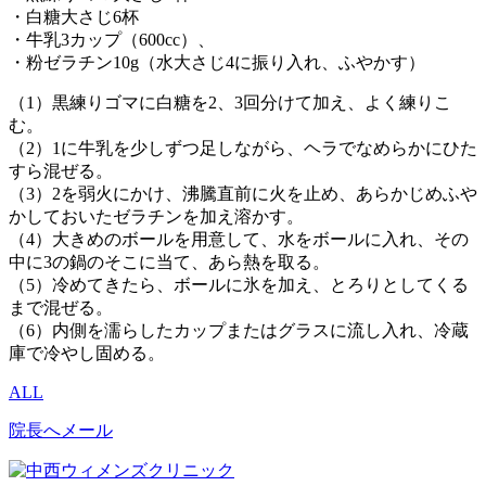
・白糖大さじ6杯
・牛乳3カップ（600cc）、
・粉ゼラチン10g（水大さじ4に振り入れ、ふやかす）
（1）黒練りゴマに白糖を2、3回分けて加え、よく練りこ
む。
（2）1に牛乳を少しずつ足しながら、ヘラでなめらかにひた
すら混ぜる。
（3）2を弱火にかけ、沸騰直前に火を止め、あらかじめふや
かしておいたゼラチンを加え溶かす。
（4）大きめのボールを用意して、水をボールに入れ、その
中に3の鍋のそこに当て、あら熱を取る。
（5）冷めてきたら、ボールに氷を加え、とろりとしてくる
まで混ぜる。
（6）内側を濡らしたカップまたはグラスに流し入れ、冷蔵
庫で冷やし固める。
ALL
院長へメール