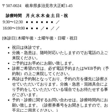
〒507-0024 岐阜県多治見市大正町1-45
診療時間
月
火
水
木
金
土
日・祝
9:30〜12:30
●
●
●
●
●
●
／
16:00〜19:00
●
●
●
／
●
／
／
[休診日] 木曜午後・土曜午後・日曜・祝日
祝日は休診です。
分娩・急患は、随時対応いたしますのでお電話の上ご
来院ください。
ご予約はお早めにお願い致します。
診察ご希望の方は、必ず電話予約またはWEB予約（予
約制）の上ご来院してください。
再診は予約制となっており、予約の方を優先に診察さ
せていただいております。分娩・急患・混雑具合によ
り予約をしていただいている場合でもお待たせする事
がございます。
予約・診療に関するお問い合わせは、診療時間内にお
願い致します。（診察券番号をお聞きしますので、お
手元にご用意ください。）