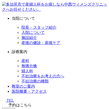
当院について
院長・スタッフ紹介
入院について
施設紹介
産後の健診・産後ケア
診療案内
産科
無痛分娩
婦人科
不妊治療をお考えの方へ
不妊治療の種類
教室のご案内
医院概要・アクセス
TEL
予約はこちら