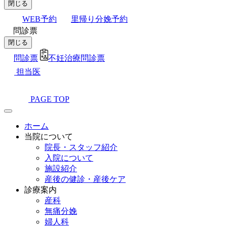
閉じる
WEB予約
里帰り分娩予約
問診票
閉じる
問診票
不妊治療問診票
担当医
PAGE TOP
ホーム
当院について
院長・スタッフ紹介
入院について
施設紹介
産後の健診・産後ケア
診療案内
産科
無痛分娩
婦人科