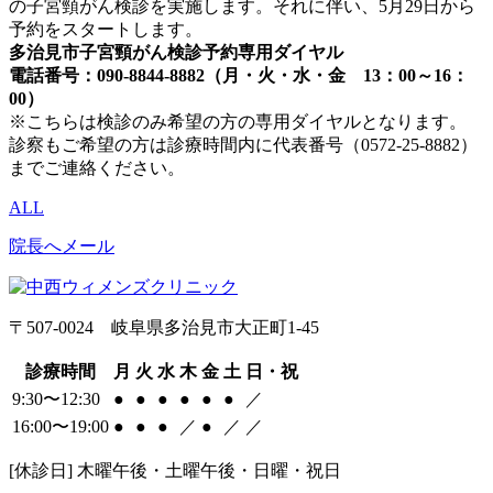
の子宮頸がん検診を実施します。それに伴い、5月29日から
予約をスタートします。
多治見市子宮頸がん検診予約専用ダイヤル
電話番号：090-8844-8882（月・火・水・金 13：00～16：
00）
※こちらは検診のみ希望の方の専用ダイヤルとなります。
診察もご希望の方は診療時間内に代表番号（0572-25-8882）
までご連絡ください。
ALL
院長へメール
〒507-0024 岐阜県多治見市大正町1-45
診療時間
月
火
水
木
金
土
日・祝
9:30〜12:30
●
●
●
●
●
●
／
16:00〜19:00
●
●
●
／
●
／
／
[休診日] 木曜午後・土曜午後・日曜・祝日