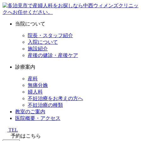
当院について
院長・スタッフ紹介
入院について
施設紹介
産後の健診・産後ケア
診療案内
産科
無痛分娩
婦人科
不妊治療をお考えの方へ
不妊治療の種類
教室のご案内
医院概要・アクセス
TEL
予約はこちら