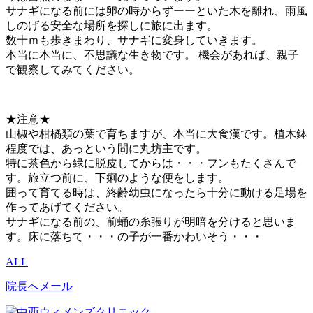
サナギになる前には卵の時からずーーといた木を離れ、雨風
しのげる安全な場所を探しに旅に出ます。
数十ｍも歩きまわり、サナギに変身していきます。
本当に本当に、不思議な生き物です。 機会があれば、親子
で観察してみてください。
★注意★
山椒や柑橘類の葉で育ちますが、本当に大食漢です。植木鉢
程度では、あっという間に丸坊主です。
特に茶色から緑に脱皮してからは・・・フンもたくさんで
す。旅立つ前に、下痢のような便をします。
囲って育てる時は、終齢幼虫になったら十分に動ける足場を
作ってあげてください。
サナギになる前の、前蛹の糸張りが明暗を分けると思いま
す。床に落ちて・・・の子が一番かわいそう・・・
ALL
院長へメール