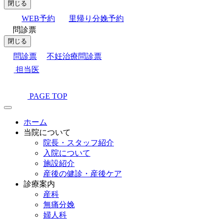
閉じる
WEB予約
里帰り分娩予約
問診票
閉じる
問診票
不妊治療問診票
担当医
PAGE TOP
ホーム
当院について
院長・スタッフ紹介
入院について
施設紹介
産後の健診・産後ケア
診療案内
産科
無痛分娩
婦人科