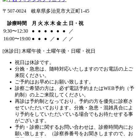
〒507-0024 岐阜県多治見市大正町1-45
診療時間
月
火
水
木
金
土
日・祝
9:30〜12:30
●
●
●
●
●
●
／
16:00〜19:00
●
●
●
／
●
／
／
[休診日] 木曜午後・土曜午後・日曜・祝日
祝日は休診です。
分娩・急患は、随時対応いたしますのでお電話の上ご
来院ください。
ご予約はお早めにお願い致します。
診察ご希望の方は、必ず電話予約またはWEB予約（予
約制）の上ご来院してください。
再診は予約制となっており、予約の方を優先に診察さ
せていただいております。分娩・急患・混雑具合によ
り予約をしていただいている場合でもお待たせする事
がございます。
予約・診療に関するお問い合わせは、診療時間内にお
願い致します。（診察券番号をお聞きしますので、お