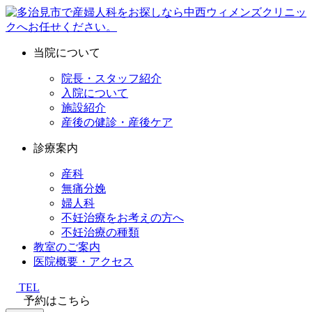
当院について
院長・スタッフ紹介
入院について
施設紹介
産後の健診・産後ケア
診療案内
産科
無痛分娩
婦人科
不妊治療をお考えの方へ
不妊治療の種類
教室のご案内
医院概要・アクセス
TEL
予約はこちら