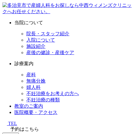
当院について
院長・スタッフ紹介
入院について
施設紹介
産後の健診・産後ケア
診療案内
産科
無痛分娩
婦人科
不妊治療をお考えの方へ
不妊治療の種類
教室のご案内
医院概要・アクセス
TEL
予約はこちら