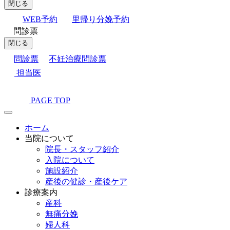
閉じる
WEB予約
里帰り分娩予約
問診票
閉じる
問診票
不妊治療問診票
担当医
PAGE TOP
ホーム
当院について
院長・スタッフ紹介
入院について
施設紹介
産後の健診・産後ケア
診療案内
産科
無痛分娩
婦人科