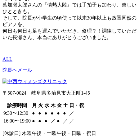
葉加瀬太郎さんの『情熱大陸』では手拍子も加わり、楽しい
ひとときも。
そして、院長が小学生の頃使って以来30年以上も放置同然の
ピアノを、
何日も何日も足を運んでいただき、修理？！調律していただ
いた長瀬さん、本当にありがとうございました。
ALL
院長へメール
〒507-0024 岐阜県多治見市大正町1-45
診療時間
月
火
水
木
金
土
日・祝
9:30〜12:30
●
●
●
●
●
●
／
16:00〜19:00
●
●
●
／
●
／
／
[休診日] 木曜午後・土曜午後・日曜・祝日