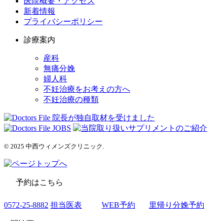
医院概要・アクセス
新着情報
プライバシーポリシー
診療案内
産科
無痛分娩
婦人科
不妊治療をお考えの方へ
不妊治療の種類
© 2025 中西ウィメンズクリニック.
予約はこちら
0572-25-8882
担当医表
WEB予約
里帰り分娩予約