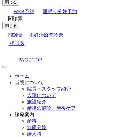
閉じる
WEB予約
里帰り分娩予約
問診票
閉じる
問診票
不妊治療問診票
担当医
PAGE TOP
ホーム
当院について
院長・スタッフ紹介
入院について
施設紹介
産後の健診・産後ケア
診療案内
産科
無痛分娩
婦人科