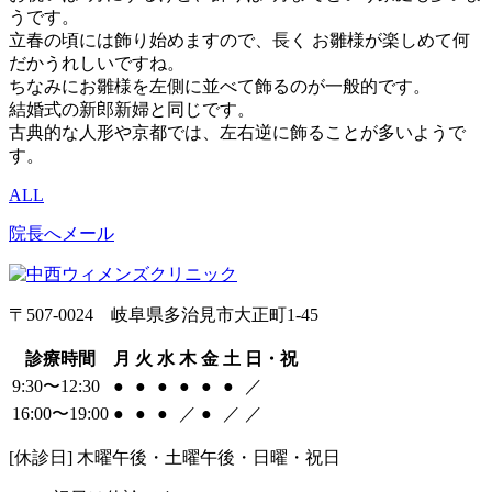
うです。
立春の頃には飾り始めますので、長く お雛様が楽しめて何
だかうれしいですね。
ちなみにお雛様を左側に並べて飾るのが一般的です。
結婚式の新郎新婦と同じです。
古典的な人形や京都では、左右逆に飾ることが多いようで
す。
ALL
院長へメール
〒507-0024 岐阜県多治見市大正町1-45
診療時間
月
火
水
木
金
土
日・祝
9:30〜12:30
●
●
●
●
●
●
／
16:00〜19:00
●
●
●
／
●
／
／
[休診日] 木曜午後・土曜午後・日曜・祝日