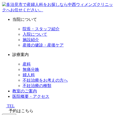
当院について
院長・スタッフ紹介
入院について
施設紹介
産後の健診・産後ケア
診療案内
産科
無痛分娩
婦人科
不妊治療をお考えの方へ
不妊治療の種類
教室のご案内
医院概要・アクセス
TEL
予約はこちら