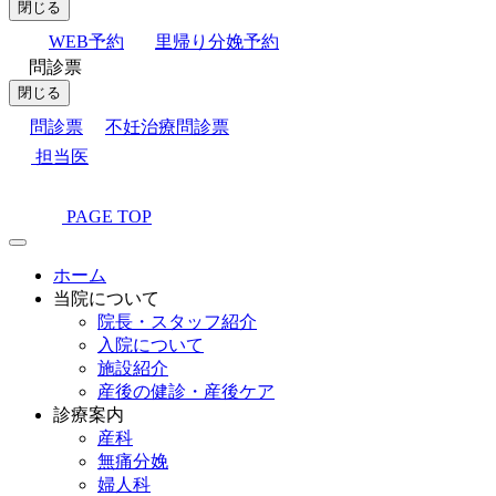
閉じる
WEB予約
里帰り分娩予約
問診票
閉じる
問診票
不妊治療問診票
担当医
PAGE TOP
ホーム
当院について
院長・スタッフ紹介
入院について
施設紹介
産後の健診・産後ケア
診療案内
産科
無痛分娩
婦人科