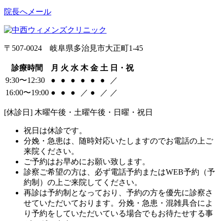
院長へメール
〒507-0024 岐阜県多治見市大正町1-45
診療時間
月
火
水
木
金
土
日・祝
9:30〜12:30
●
●
●
●
●
●
／
16:00〜19:00
●
●
●
／
●
／
／
[休診日] 木曜午後・土曜午後・日曜・祝日
祝日は休診です。
分娩・急患は、随時対応いたしますのでお電話の上ご
来院ください。
ご予約はお早めにお願い致します。
診察ご希望の方は、必ず電話予約またはWEB予約（予
約制）の上ご来院してください。
再診は予約制となっており、予約の方を優先に診察さ
せていただいております。分娩・急患・混雑具合によ
り予約をしていただいている場合でもお待たせする事