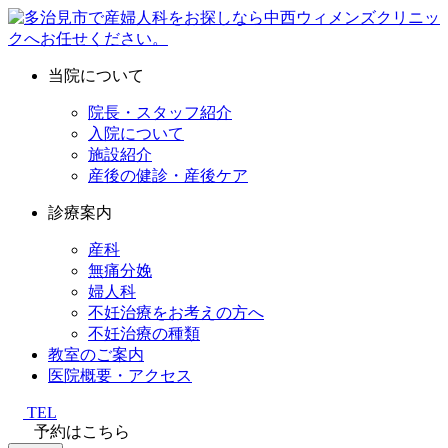
当院について
院長・スタッフ紹介
入院について
施設紹介
産後の健診・産後ケア
診療案内
産科
無痛分娩
婦人科
不妊治療をお考えの方へ
不妊治療の種類
教室のご案内
医院概要・アクセス
TEL
予約はこちら