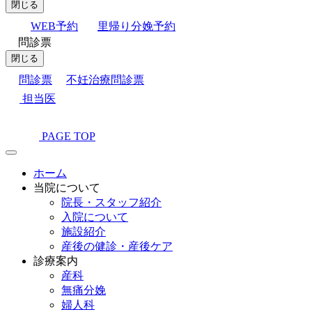
閉じる
WEB予約
里帰り分娩予約
問診票
閉じる
問診票
不妊治療問診票
担当医
PAGE TOP
ホーム
当院について
院長・スタッフ紹介
入院について
施設紹介
産後の健診・産後ケア
診療案内
産科
無痛分娩
婦人科