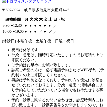
〒507-0024 岐阜県多治見市大正町1-45
診療時間
月
火
水
木
金
土
日・祝
9:30〜12:30
●
●
●
●
●
●
／
16:00〜19:00
●
●
●
／
●
／
／
[休診日] 木曜午後・土曜午後・日曜・祝日
祝日は休診です。
分娩・急患は、随時対応いたしますのでお電話の上ご
来院ください。
ご予約はお早めにお願い致します。
診察ご希望の方は、必ず電話予約またはWEB予約（予
約制）の上ご来院してください。
再診は予約制となっており、予約の方を優先に診察さ
せていただいております。分娩・急患・混雑具合によ
り予約をしていただいている場合でもお待たせする事
がございます。
予約・診療に関するお問い合わせは、診療時間内にお
願い致します。（診察券番号をお聞きしますので、お