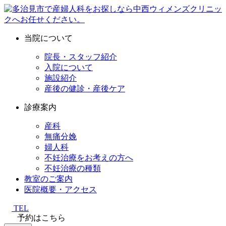
当院について
院長・スタッフ紹介
入院について
施設紹介
産後の健診・産後ケア
診療案内
産科
無痛分娩
婦人科
不妊治療をお考えの方へ
不妊治療の種類
教室のご案内
医院概要・アクセス
TEL
予約はこちら